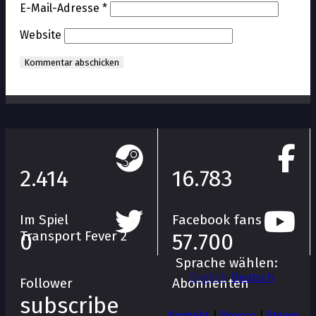
E-Mail-Adresse
*
Website
2.414
16.783
Im Spiel
Facebook fans
Transport Fever 2
0
57.700
Sprache wählen:
English
Deutsch
Follower
Abonnenten
subscribe
Kontakt
|
Presse
|
Steam