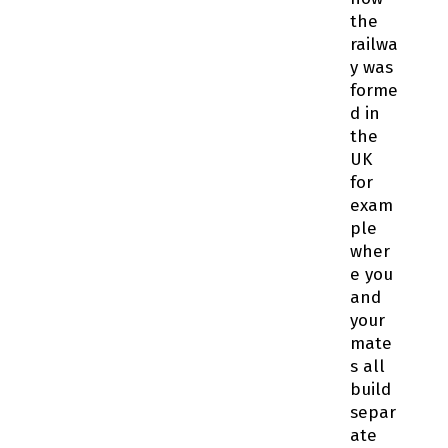
the
railwa
y was
forme
d in
the
UK
for
exam
ple
wher
e you
and
your
mate
s all
build
separ
ate