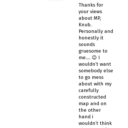
Thanks for
your views
about MP,
Knub.
Personally and
honestly it
sounds
gruesome to
me…. 😉 I
wouldn’t want
somebody else
to go mess
about with my
carefully
constructed
map and on
the other
hand i
wouldn’t think