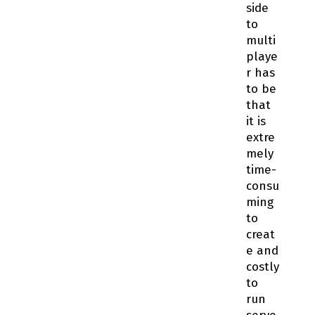
side
to
multi
playe
r has
to be
that
it is
extre
mely
time-
consu
ming
to
creat
e and
costly
to
run