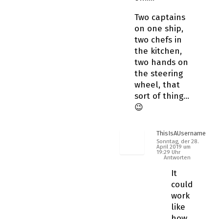
Two captains
on one ship,
two chefs in
the kitchen,
two hands on
the steering
wheel, that
sort of thing…
😉
ThisIsAUsername
Sonntag, der 28.
April 2019 um
19:29 Uhr
Antworten
It
could
work
like
how