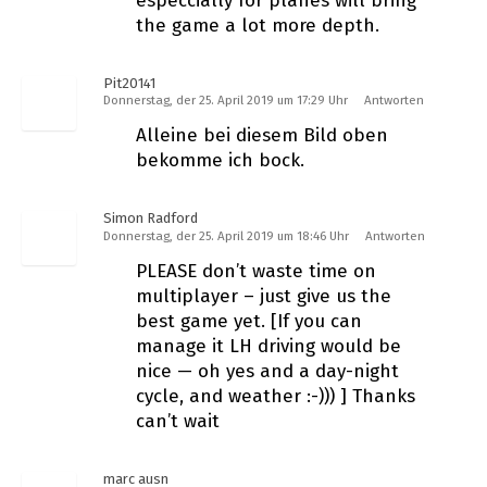
especcially for planes will bring
the game a lot more depth.
Pit20141
Donnerstag, der 25. April 2019 um 17:29 Uhr
Antworten
Alleine bei diesem Bild oben
bekomme ich bock.
Simon Radford
Donnerstag, der 25. April 2019 um 18:46 Uhr
Antworten
PLEASE don’t waste time on
multiplayer – just give us the
best game yet. [If you can
manage it LH driving would be
nice — oh yes and a day-night
cycle, and weather :-))) ] Thanks
can’t wait
marc ausn