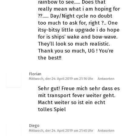
rainbow to see….. Does that
really mean what i am hoping for
??….. Day/Night cycle no doubt
too much to ask for, right ?.. One
itsy-bitsy little upgrade i do hope
for is ships‘ wake and bow-wave.
They’ll look so much realistic.
Thank you so much, UG ! You’re
the best!!
Florian
Mittwoch, der 24. April 2019 um 21:16 Uhr
Antworten
Sehr gut! Freue mich sehr dass es
mit transport fever weiter geht.
Macht weiter so ist ein echt
tolles Spiel
Diego
Mittwoch, der 24. April 2019 um 21:45 Uhr
Antworten