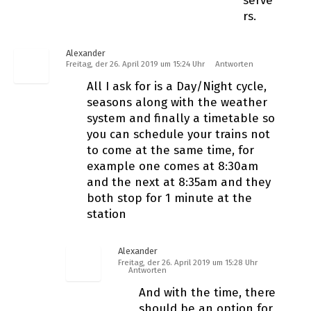
serve
rs.
Alexander
Freitag, der 26. April 2019 um 15:24 Uhr
Antworten
All I ask for is a Day/Night cycle,
seasons along with the weather
system and finally a timetable so
you can schedule your trains not
to come at the same time, for
example one comes at 8:30am
and the next at 8:35am and they
both stop for 1 minute at the
station
Alexander
Freitag, der 26. April 2019 um 15:28 Uhr
Antworten
And with the time, there
should be an option for