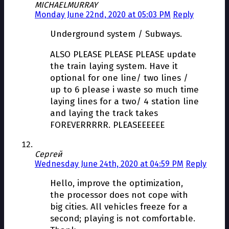
MICHAELMURRAY
Monday June 22nd, 2020 at 05:03 PM
Reply
Underground system / Subways.
ALSO PLEASE PLEASE PLEASE update
the train laying system. Have it
optional for one line/ two lines /
up to 6 please i waste so much time
laying lines for a two/ 4 station line
and laying the track takes
FOREVERRRRR. PLEASEEEEEE
Сергей
Wednesday June 24th, 2020 at 04:59 PM
Reply
Hello, improve the optimization,
the processor does not cope with
big cities. All vehicles freeze for a
second; playing is not comfortable.