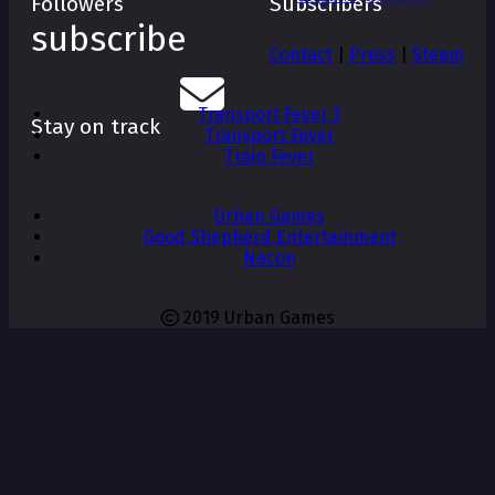
Followers
Subscribers
subscribe
Contact
|
Press
|
Steam
Transport Fever 3
Stay on track
Transport Fever
Train Fever
Urban Games
Good Shepherd Entertainment
Nacon
2019 Urban Games