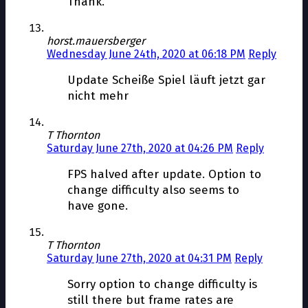
Thank.
horst.mauersberger
Wednesday June 24th, 2020 at 06:18 PM
Reply
Update Scheiße Spiel läuft jetzt gar
nicht mehr
T Thornton
Saturday June 27th, 2020 at 04:26 PM
Reply
FPS halved after update. Option to
change difficulty also seems to
have gone.
T Thornton
Saturday June 27th, 2020 at 04:31 PM
Reply
Sorry option to change difficulty is
still there but frame rates are