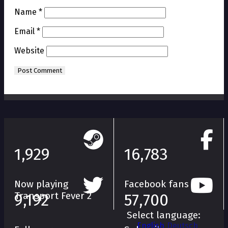
Name
*
Email
*
Website
1,929
16,783
Now playing
Facebook fans
Transport Fever 2
9,192
57,700
Select language:
English
Deutsch