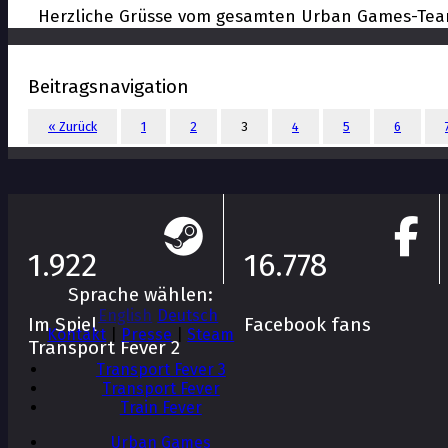
Herzliche Grüsse vom gesamten Urban Games-Te
Beitragsnavigation
« Zurück
1
2
3
4
5
6
1.922
16.778
Sprache wählen:
English
Deutsch
Im Spiel
Facebook fans
Kontakt
|
Presse
|
Steam
Transport Fever 2
Transport Fever 3
Transport Fever
Train Fever
Urban Games