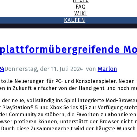
HILFE
FAQ
WIKI
KAUFEN
t plattformübergreifende M
24
Donnerstag, der 11. Juli 2024
von
Marlon
tolle Neuerungen für PC- und Konsolenspieler. Neben 
uen in Zukunft einfacher von der Hand geht und noch m
der neue, vollständig ins Spiel integrierte Mod-Browser
PlayStation® 5 und Xbox Series X|S zur Verfügung steht
der Community zu stöbern, die Favoriten zu abonnieren
owser profitieren können, unterstützt der Browser nich
urch diese Zusammenarbeit wird der häufigste Wunsch d