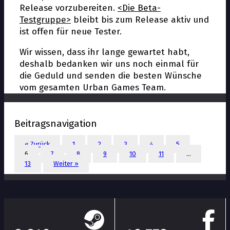
Release vorzubereiten.
<Die Beta-
Testgruppe>
bleibt bis zum Release aktiv und
ist offen für neue Tester.
Wir wissen, dass ihr lange gewartet habt,
deshalb bedanken wir uns noch einmal für
die Geduld und senden die besten Wünsche
vom gesamten Urban Games Team.
Beitragsnavigation
« Zurück
1
2
3
4
5
6
7
8
9
10
11
…
13
Weiter »