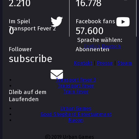
2.210
16.778
Im Spiel
Facebook fans
Transport Fever 2
0
57.600
Sprache wählen:
English
Deutsch
Follower
Abonnenten
subscribe
Kontakt
|
Presse
|
Steam
Transport Fever 3
Transport Fever
Bleib auf dem
Train Fever
Laufenden
Urban Games
Good Shepherd Entertainment
Nacon
2019 Urban Games